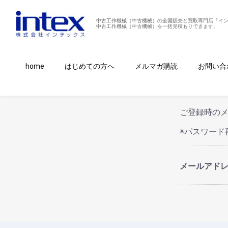
中古工作機械（中古機械）の全国販売と買取専門店「イ
中古工作機械（中古機械）を一括見積もりできます。
パスワー
home
はじめての方へ
メルマガ購読
お問い合
ご登録時の
※パスワー
メールアド