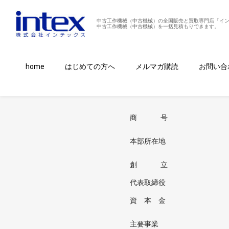
中古工作機械（中古機械）の全国販売と買取専門店「イ
中古工作機械（中古機械）を一括見積もりできます。
home
はじめての方へ
メルマガ購読
お問い合
会社案内
商 号
本部所在地
創 立
代表取締役
資 本 金
主要事業