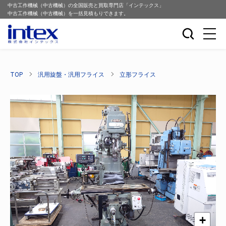
中古工作機械（中古機械）の全国販売と買取専門店「インテックス」
中古工作機械（中古機械）を一括見積もりできます。
TOP
汎用旋盤・汎用フライス
立形フライス
+
+
+
+
+
+
+
+