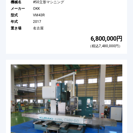
機械名
#50立形マシニング
メーカー
OKK
型式
VM43R
年式
2017
置き場
名古屋
6,800,000円
（税込7,480,000円）