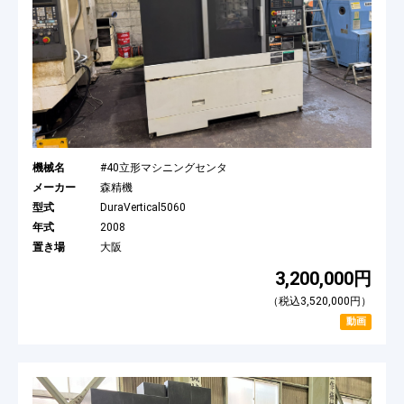
機械名
#40立形マシニングセンタ
メーカー
森精機
型式
DuraVertical5060
年式
2008
置き場
大阪
3,200,000円
（税込3,520,000円）
動画