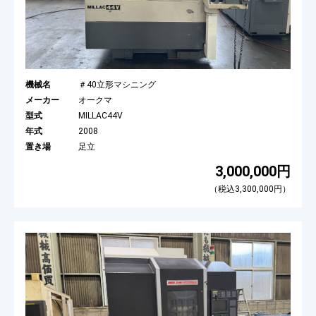
機械名
＃40立形マシニング
メーカー
オークマ
型式
MILLAC44V
年式
2008
置き場
足立
3,000,000円
（税込3,300,000円）