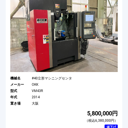
機械名
#40立形マシニングセンタ
メーカー
OKK
型式
VM43R
年式
2014
置き場
大阪
5,800,000円
（税込6,380,000円）
値下げ