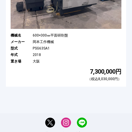
機械名
600×300㎜平面研削盤
メーカー
岡本工作機械
型式
PSG63SA1
年式
2018
置き場
大阪
7,300,000円
（税込8,030,000円）